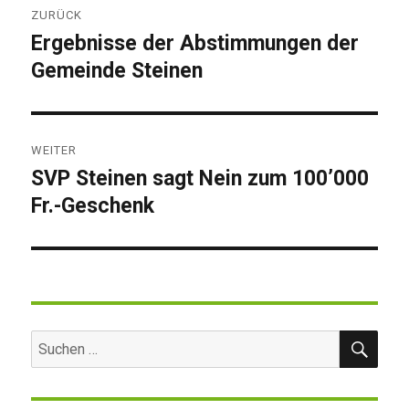
ZURÜCK
Ergebnisse der Abstimmungen der
Vorheriger
Gemeinde Steinen
Beitrag:
WEITER
SVP Steinen sagt Nein zum 100’000
Nächster
Fr.-Geschenk
Beitrag:
SUC
Suchen
nach: