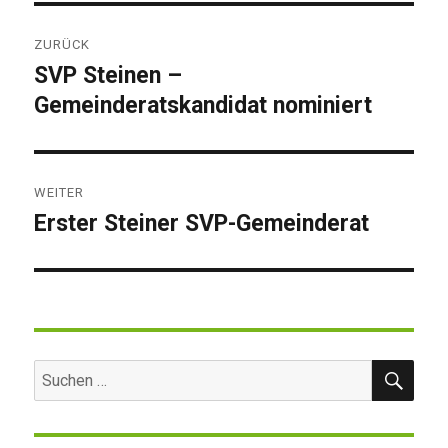
Beitragsnavigation
ZURÜCK
SVP Steinen –
Vorheriger
Gemeinderatskandidat nominiert
Beitrag:
WEITER
Erster Steiner SVP-Gemeinderat
Nächster
Beitrag:
SUC
Suchen
nach: