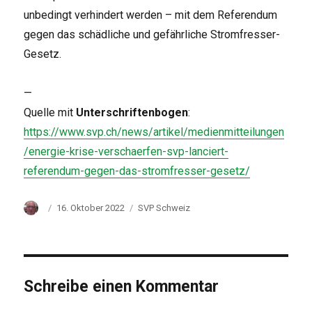
unbedingt verhindert werden – mit dem Referendum
gegen das schädliche und gefährliche Stromfresser-
Gesetz.
—
Quelle mit
Unterschriftenbogen
:
https://www.svp.ch/news/artikel/medienmitteilungen
/energie-krise-verschaerfen-svp-lanciert-
referendum-gegen-das-stromfresser-gesetz/
Autor
Veröffentlicht
Kategorien
16. Oktober 2022
SVP Schweiz
am
Schreibe einen Kommentar