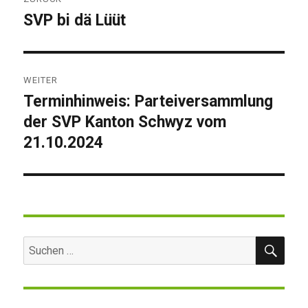
SVP bi dä Lüüt
Vorheriger
Beitrag:
WEITER
Terminhinweis: Parteiversammlung
Nächster
der SVP Kanton Schwyz vom
Beitrag:
21.10.2024
SUC
Suchen
nach: