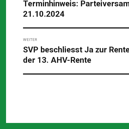
Terminhinweis: Parteivers
Vorheriger
Beitrag:
21.10.2024
WEITER
SVP beschliesst Ja zur Rente
Nächster
Beitrag:
der 13. AHV-Rente