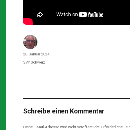
Autor
Veröffentlicht
20. Januar 2024
am
Kategorien
SVP Schweiz
Schreibe einen Kommentar
Deine E-Mail-Adresse wird nicht veröffentlicht.
Erforderliche Fel