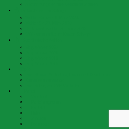
Abstimmungstermine Gemeinde Steinen
🗳 Kantonale Wahlen Schwyz
Wahlen Schwyz 3. März 2024
Wahlen SZ 22. März 2020
Kantonsratswahlen 20. März 2016
SVP-Kantonsräte im Kanton Schwyz
🗳 Eidgenössische Wahlen
Eidg. Wahlen 2027
Eidg. Wahlen 2023
Eidg. Wahlen 2019
Eidg. Wahlen 2015
👥 Köpfe
Eure Steiner Vertretung Kantonsrat David Beeler
Kommissionsmandate
Eure Schwyzer SVP Vertreter
🇨🇭 Partei
👥 Vorstand
📄 Parteiprogramm
📞 Kontakt
🔗 Links
📜 Statuten
💬 Facebook