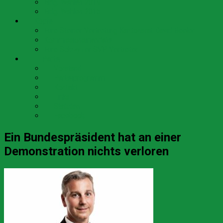
Eidg. Wahlen 2019
Eidg. Wahlen 2015
👥 Köpfe
Eure Steiner Vertretung Kantonsrat David Beeler
Kommissionsmandate
Eure Schwyzer SVP Vertreter
🇨🇭 Partei
👥 Vorstand
📄 Parteiprogramm
📞 Kontakt
🔗 Links
📜 Statuten
💬 Facebook
Ein Bundespräsident hat an einer
Demonstration nichts verloren