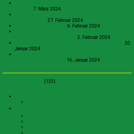
Kantonsratswahlen 2024 | Herzlichen Dank für Ihre
Stimme!
7. März 2024
Klares Zeichen gegen ein Bundesasylzentrum im
Kanton Schwyz
27. Februar 2024
Kantonsratswahlen 2024
6. Februar 2024
SVP beschliesst Ja zur Renteninitiative und deutliche
Ablehnung der 13. AHV-Rente
2. Februar 2024
Albisgüetli-Tagung 2024: Rede Dr. Christoph Blocher
20.
Januar 2024
Terminhinweis: Parteiversammlung der SVP Kanton
Schwyz vom 21.10.2024
16. Januar 2024
Index aller Beiträge
(
123
)
📰 News
📆 Agenda
🗳 Abstimmungen
Parolen SVP Schweiz Bund
Abstimmungstermine Bund
Abstimmungstermine Kanton Schwyz
Abstimmungstermine Bezirk Schwyz