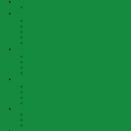
📰 News
📆 Agenda
🗳 Abstimmungen
Parolen SVP Schweiz Bund
Abstimmungstermine Bund
Abstimmungstermine Kanton Schwyz
Abstimmungstermine Bezirk Schwyz
Abstimmungstermine Gemeinde Steinen
🗳 Kantonale Wahlen Schwyz
Wahlen Schwyz 3. März 2024
Wahlen SZ 22. März 2020
Kantonsratswahlen 20. März 2016
SVP-Kantonsräte im Kanton Schwyz
🗳 Eidgenössische Wahlen
Eidg. Wahlen 2027
Eidg. Wahlen 2023
Eidg. Wahlen 2019
Eidg. Wahlen 2015
👥 Köpfe
Eure Steiner Vertretung Kantonsrat David Beeler
Kommissionsmandate
Eure Schwyzer SVP Vertreter