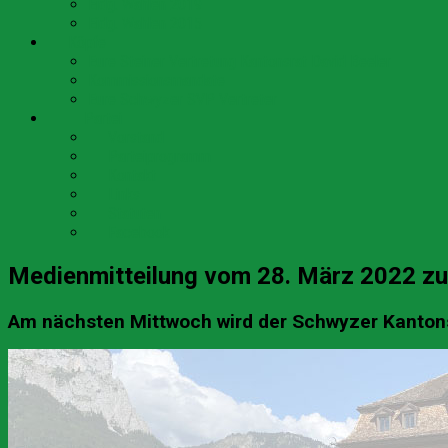
Eidg. Wahlen 2019
Eidg. Wahlen 2015
👥 Köpfe
Eure Steiner Vertretung Kantonsrat David Beeler
Kommissionsmandate
Eure Schwyzer SVP Vertreter
🇨🇭 Partei
👥 Vorstand
📄 Parteiprogramm
📞 Kontakt
🔗 Links
📜 Statuten
💬 Facebook
Medienmitteilung vom 28. März 2022 z
Am nächsten Mittwoch wird der Schwyzer Kanton