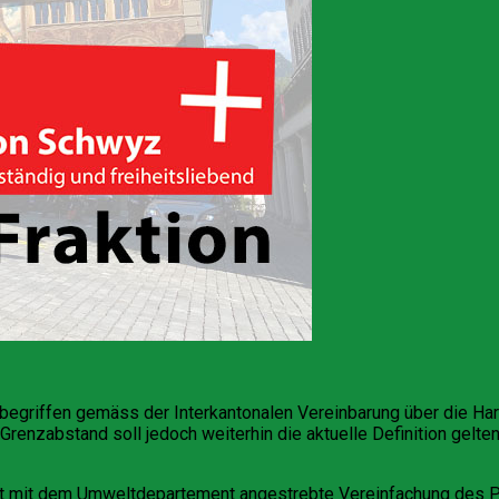
ubegriffen gemäss der Interkantonalen Vereinbarung über die Ha
 Grenzabstand soll jedoch weiterhin die aktuelle Definition gel
 mit dem Umweltdepartement angestrebte Vereinfachung des Pl