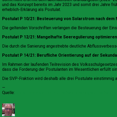
und das Konzept bereits im Jahr 2023 und somit drei Jahre frü
erheblich-Erklärung als Postulat.
Postulat P 10/21: Besteuerung von Solarstrom nach dem 
Die geltenden Vorschriften verlangen die Besteuerung der Ein
Postulat P 12/21: Mangelhafte Seeregulierung optimieren
Die durch die Sanierung angestrebte deutliche Abflussverbess
Postulat P 14/21: Berufliche Orientierung auf der Sekund
Im Rahmen der laufenden Teilrevision des Volksschulgesetz
dass die Forderung der Postulanten im Wesentlichen erfüllt sin
Die SVP-Fraktion wird deshalb alle drei Postulate einstimmig al
—
Quelle:
https://www.svp-sz.ch/medienmitteilungen/medienmi
Autor
Veröffentlicht
Kategorien
am
28. März 2022
29. März 2022
Kantonalpartei