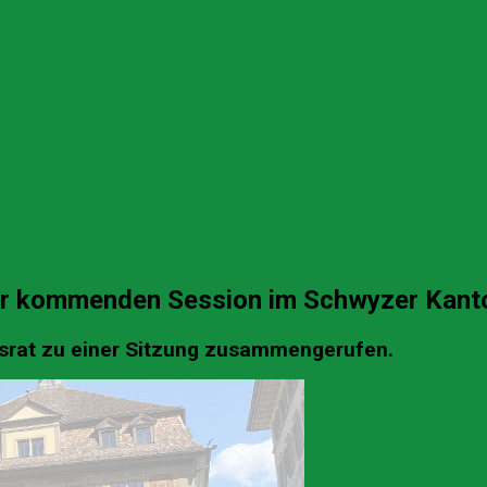
ur kommenden Session im Schwyzer Kant
srat zu einer Sitzung zusammengerufen.