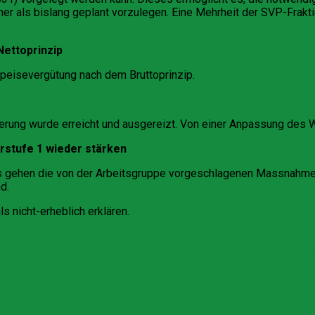
her als bislang geplant vorzulegen. Eine Mehrheit der SVP-Frak
Nettoprinzip
speisevergütung nach dem Bruttoprinzip.
erung wurde erreicht und ausgereizt. Von einer Anpassung des 
arstufe 1 wieder stärken
es gehen die von der Arbeitsgruppe vorgeschlagenen Massnahm
d.
s nicht-erheblich erklären.
tteilung-vom-28-maerz-2022-zur-kommenden-session-im-schwy