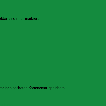
elder sind mit
*
markiert
 meinen nächsten Kommentar speichern.
verloren