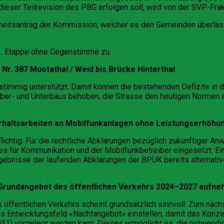
eser Teilrevision des PBG erfolgen soll, wird von der SVP-Frak
rheitsantrag der Kommission, welcher es den Gemeinden überlas
2. Etappe ohne Gegenstimme zu.
r. 387 Muotathal / Weid bis Brücke Hinterthal
timmig unterstützt. Damit können die bestehenden Defizite in 
ber- und Unterbaus behoben, die Strasse den heutigen Normen a
erhaltsarbeiten an Mobilfunkanlagen ohne Leistungserhöhu
flichtig. Für die rechtliche Abklärungen bezüglich zukünftiger 
 für Kommunikation und der Mobilfunkbetreiber eingesetzt. Eine
ebnisse der laufenden Abklärungen der BPUK bereits alternative
 Grundangebot des öffentlichen Verkehrs 2024–2027 aufn
 öffentlichen Verkehrs scheint grundsätzlich sinnvoll. Zum näch
Entwicklungsfeld «Nachtangebot» einstellen, damit das Konzept
31) vorgelegt werden kann. Dieses ermöglicht es, die notwendi