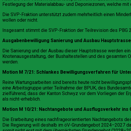
Festlegung der Materialabbau- und Deponiezonen, welche mit di
Die SVP-Fraktion unterstützt zudem mehrheitlich einen Minde
wollen oder nicht.
Insgesamt stimmt die SVP-Fraktion der Teilrevision des PBG 
Ausgabenbewilligung Sanierung und Ausbau Hauptstrasse N
Die Sanierung und der Ausbau dieser Hauptstrasse werden eins
Knotenausgestaltung, der Bushaltestellen und des gesamten O
werden.
Motion M 7/21: Schlankes Bewilligungsverfahren für Unt
Reine Wartungsarbeiten sind bereits heute nicht bewilligungsp
eine Arbeitsgruppe unter Teilnahme der BPUK, des Bundesamtes
zielführend, dass der Kanton Schwyz vor dem Vorliegen der Erg
als nicht-erheblich.
Motion M 10/21: Nachtangebote und Ausflugsverkehr ins
Die Erarbeitung eines nachfrageorientierten Nachtangebots des
Die Regierung will deshalb im öV-Grundangebot 2024–2027 das 
somit nicht erst mit dem übernächsten Grundangebot (2028–20