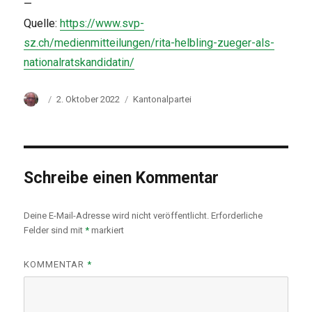
—
Quelle:
https://www.svp-
sz.ch/medienmitteilungen/rita-helbling-zueger-als-
nationalratskandidatin/
Autor
Veröffentlicht
Kategorien
2. Oktober 2022
Kantonalpartei
am
Schreibe einen Kommentar
Deine E-Mail-Adresse wird nicht veröffentlicht.
Erforderliche
Felder sind mit
*
markiert
KOMMENTAR
*